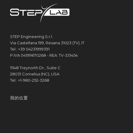
STEP Engineering S.r.l.
Via Castellana 199, Resana 31023 (TV), IT
Tel.: +39 04231999391
P.IVA 04199670268 - REA: TV-331454
11148 Treynorth Dr., Suite C
28031 Cornelius (NC), USA
Tel.: +1-980-252-3268
我的位置