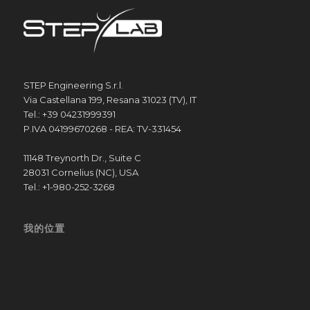
STEP Engineering S.r.l.
Via Castellana 199, Resana 31023 (TV), IT
Tel.: +39 04231999391
P.IVA 04199670268 - REA: TV-331454
11148 Treynorth Dr., Suite C
28031 Cornelius (NC), USA
Tel.: +1-980-252-3268
我的位置