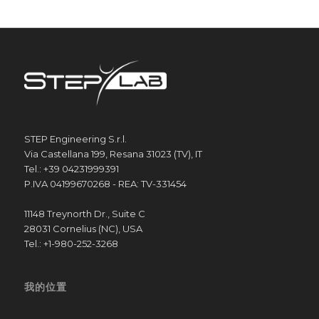
STEP Engineering S.r.l.
Via Castellana 199, Resana 31023 (TV), IT
Tel.: +39 04231999391
P.IVA 04199670268 - REA: TV-331454
11148 Treynorth Dr., Suite C
28031 Cornelius (NC), USA
Tel.: +1-980-252-3268
我的位置