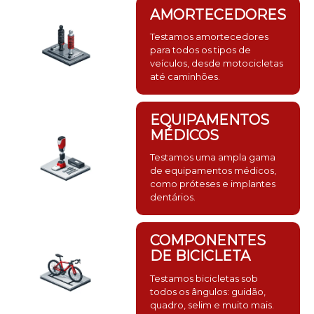
AMORTECEDORES
Testamos amortecedores
para todos os tipos de
veículos, desde motocicletas
até caminhões.
EQUIPAMENTOS
MÉDICOS
Testamos uma ampla gama
de equipamentos médicos,
como próteses e implantes
dentários.
COMPONENTES
DE BICICLETA
Testamos bicicletas sob
todos os ângulos: guidão,
quadro, selim e muito mais.