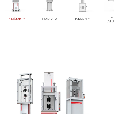
MU
DINÂMICO
DAMPER
IMPACTO
AT