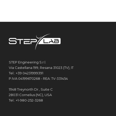
STEP Engineering S.r.l.
Via Castellana 199, Resana 31023 (TV), IT
Tel.: +39 04231999391
P.IVA 04199670268 - REA: TV-331454
11148 Treynorth Dr., Suite C
28031 Cornelius (NC), USA
Tel.: +1-980-252-3268