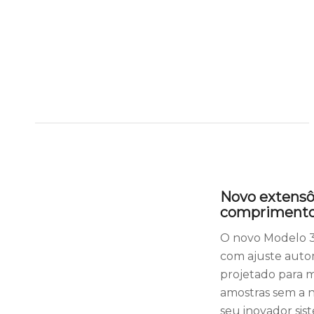
Novo extens
comprimento 
O novo Modelo 3
com ajuste auto
projetado para 
amostras sem a n
seu inovador si