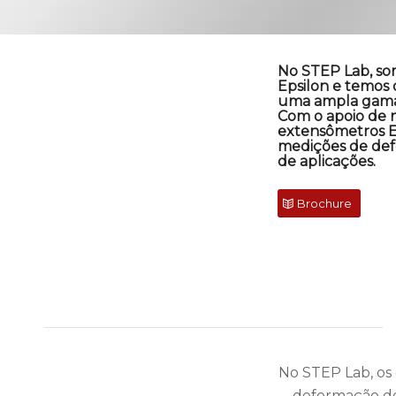
No STEP Lab, som
Epsilon e temos 
uma ampla gama 
Com o apoio de n
extensômetros Ep
medições de de
de aplicações.
Brochure
No STEP Lab, os
deformação de 