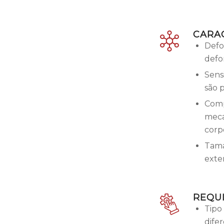
CARAC
Defo
defo
Sens
são p
Comp
meca
corp
Tama
exte
REQUI
Tipo 
dife