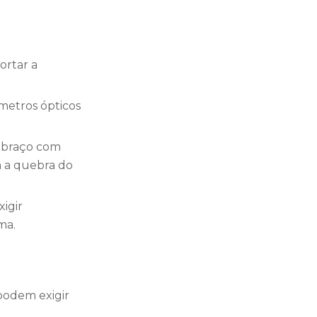
ortar a
ômetros ópticos
 braço com
m a quebra do
igir
ma.
 podem exigir