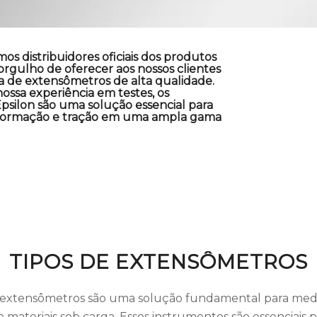
os distribuidores oficiais dos produtos
orgulho de oferecer aos nossos clientes
de extensômetros de alta qualidade.
ossa experiência em testes, os
silon são uma solução essencial para
formação e tração em uma ampla gama
TIPOS DE EXTENSÔMETROS
 extensômetros são uma solução fundamental para medi
materiais sob carga. Esses instrumentos são essenciais p