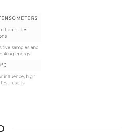
TENSOMETERS
 different test
ions
nsitive samples and
reaking energy.
0°C
r influence, high
 test results
O