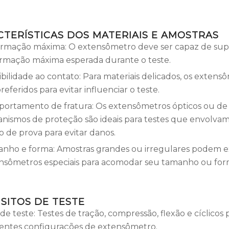
TERÍSTICAS DOS MATERIAIS E AMOSTRAS
rmação máxima: O extensômetro deve ser capaz de sup
rmação máxima esperada durante o teste.
ibilidade ao contato: Para materiais delicados, os extens
referidos para evitar influenciar o teste.
ortamento de fratura: Os extensômetros ópticos ou de
nismos de proteção são ideais para testes que envolva
o de prova para evitar danos.
nho e forma: Amostras grandes ou irregulares podem ex
nsômetros especiais para acomodar seu tamanho ou for
SITOS DE TESTE
de teste: Testes de tração, compressão, flexão e cíclicos
rentes configurações de extensômetro.