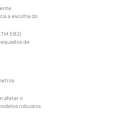
ente
ia a escolha do
ASTM E83)
equisitos de
metros
m afetar o
odelos robustos