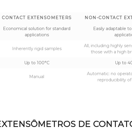
CONTACT EXTENSOMETERS
NON-CONTACT EX
Economical solution for standard
Easily adaptable to
applications
applicat
All, including highly se
Inherently rigid samples
those with a high b
Up to 100°C
Up to 4
Automatic: no operato
Manual
reproducibility of
EXTENSÔMETROS DE CONTAT