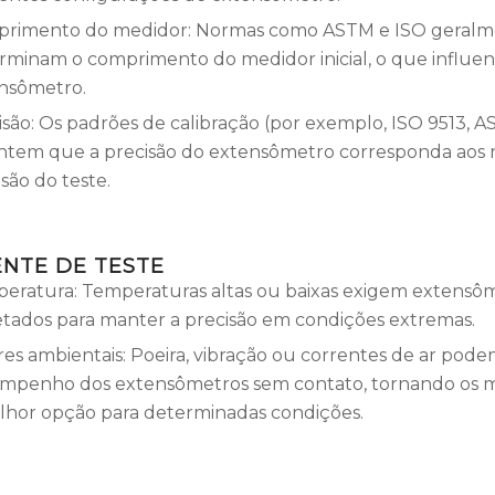
rimento do medidor: Normas como ASTM e ISO geralm
rminam o comprimento do medidor inicial, o que influenc
nsômetro.
isão: Os padrões de calibração (por exemplo, ISO 9513, 
ntem que a precisão do extensômetro corresponda aos r
são do teste.
NTE DE TESTE
eratura: Temperaturas altas ou baixas exigem extensô
etados para manter a precisão em condições extremas.
res ambientais: Poeira, vibração ou correntes de ar pode
mpenho dos extensômetros sem contato, tornando os m
lhor opção para determinadas condições.