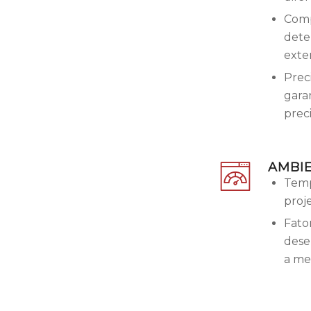
Comp
dete
exte
Prec
gara
preci
AMBIE
Temp
proj
Fato
dese
a me