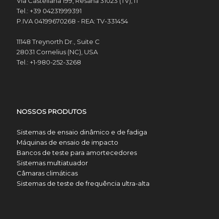
Via Castellana 199, Resana 31023 (TV), IT
Tel.: +39 04231999391
P.IVA 04199670268 - REA: TV-331454
11148 Treynorth Dr., Suite C
28031 Cornelius (NC), USA
Tel.: +1-980-252-3268
NOSSOS PRODUTOS
Sistemas de ensaio dinâmico e de fadiga
Máquinas de ensaio de impacto
Bancos de teste para amortecedores
Sistemas multiatuador
Câmaras climáticas
Sistemas de teste de frequência ultra-alta