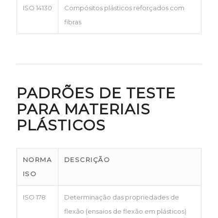
ISO 14130
Compósitos plásticos reforçados com
fibras
PADRÕES DE TESTE
PARA MATERIAIS
PLÁSTICOS
NORMA
DESCRIÇÃO
ISO
ISO 178
Determinação das propriedades de
flexão (ensaios de flexão em plásticos)