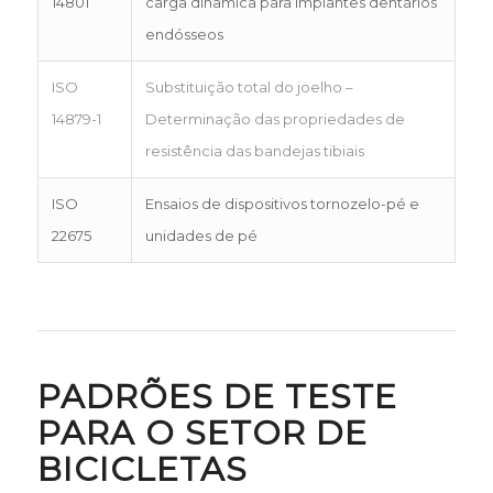
14801
carga dinâmica para implantes dentários
endósseos
ISO
Substituição total do joelho –
14879-1
Determinação das propriedades de
resistência das bandejas tibiais
ISO
Ensaios de dispositivos tornozelo-pé e
22675
unidades de pé
PADRÕES DE TESTE
PARA O SETOR DE
BICICLETAS