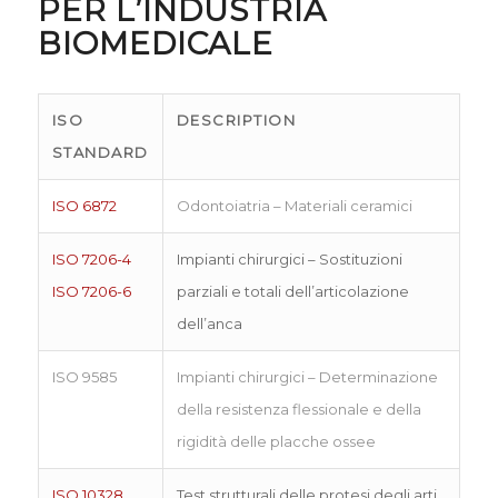
PER L’INDUSTRIA
BIOMEDICALE
ISO
DESCRIPTION
STANDARD
ISO 6872
Odontoiatria – Materiali ceramici
ISO 7206-4
Impianti chirurgici – Sostituzioni
ISO 7206-6
parziali e totali dell’articolazione
dell’anca
ISO 9585
Impianti chirurgici – Determinazione
della resistenza flessionale e della
rigidità delle placche ossee
ISO 10328
Test strutturali delle protesi degli arti