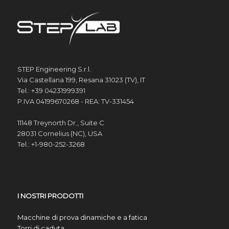
STEP Engineering S.r.l.
Via Castellana 199, Resana 31023 (TV), IT
Tel.: +39 04231999391
P.IVA 04199670268 - REA: TV-331454
11148 Treynorth Dr., Suite C
28031 Cornelius (NC), USA
Tel.: +1-980-252-3268
I NOSTRI PRODOTTI
Macchine di prova dinamiche e a fatica
Torri di caduta