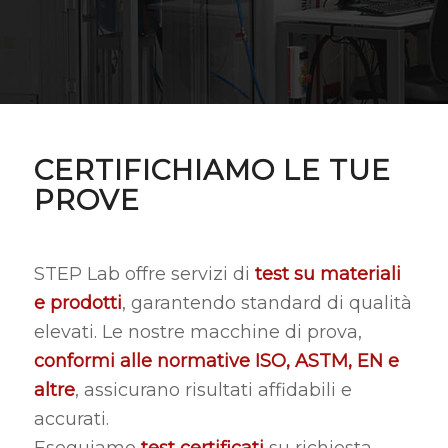
CERTIFICHIAMO LE TUE
PROVE
STEP Lab offre servizi di
test su materiali
e prodotti
, garantendo standard di qualità
elevati. Le nostre macchine di prova,
conformi alle normative ISO, ASTM, EN e
altre
, assicurano risultati affidabili e
accurati.