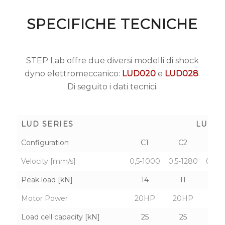
SPECIFICHE TECNICHE
STEP Lab offre due diversi modelli di shock
dyno elettromeccanico:
LUD020
e
LUD028
.
Di seguito i dati tecnici.
LUD SERIES
LUD02
Configuration
C1
C2
C
Velocity [mm/s]
0,5-1000
0,5-1280
0,5-1
Peak load [kN]
14
11
8.
Motor Power
20HP
20HP
20
Load cell capacity [kN]
25
25
10