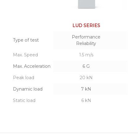
LUD SERIES
Performance
Type of test
Reliability
Max. Speed
1.5 m/s
Max. Acceleration
6 G
Peak load
20 kN
Dynamic load
7 kN
Static load
6 kN