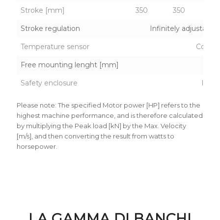
Stroke [mm]
350
350
35
Stroke regulation
Infinitely adjustabl
Temperature sensor
Contac
Free mounting lenght [mm]
13
Safety enclosure
Inclu
Please note: The specified Motor power [HP] refers to the
highest machine performance, and is therefore calculated
by multiplying the Peak load [kN] by the Max. Velocity
[m/s], and then converting the result from watts to
horsepower.
LA GAMMA DI BANCHI