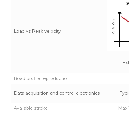
Load vs Peak velocity
Extreme
Road profile reproduction
N
Data acquisition and control electronics
Typically
Available stroke
Max 100 