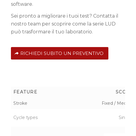
software.
Sei pronto a migliorare i tuoi test? Contatta il
nostro team per scoprire come la serie LUD
può trasformare il tuo laboratorio.
RICHIEDI SUBITO UN PREVENTIVO
FEATURE
SCOTCH
Stroke
Fixed / Mechanic
Cycle types
Sinusoid