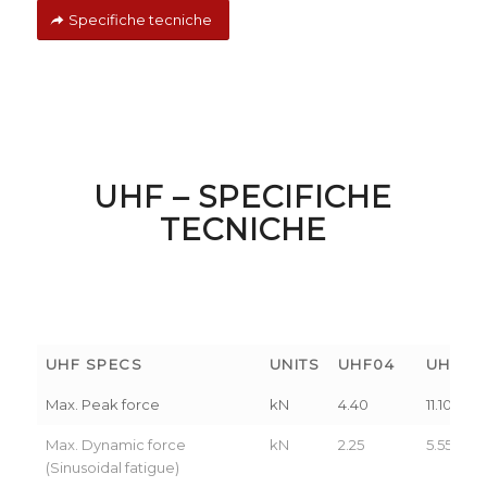
Specifiche tecniche
UHF – SPECIFICHE
TECNICHE
UHF SPECS
UNITS
UHF04
UHF01
Max. Peak force
kN
4.40
11.10
Max. Dynamic force
kN
2.25
5.55
(Sinusoidal fatigue)