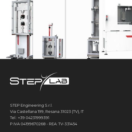
SERIE UD
SERIE EA
SERIE DW
SISTEM
Macchine per test elettrodinamici
Macchine di prova elettromeccaniche
Torri di caduta per prove 
STEP Engineering S.r.l.
Via Castellana 199, Resana 31023 (TV), IT
Tel.: +39 04231999391
P.IVA 04199670268 - REA: TV-331454