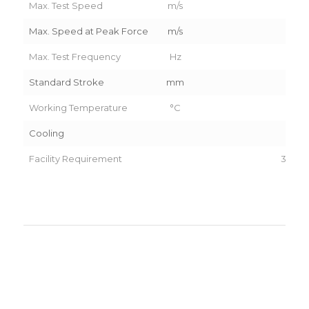
Max. Test Speed
m/s
6.
Max. Speed at Peak Force
m/s
4.
Max. Test Frequency
Hz
60
Standard Stroke
mm
22
Working Temperature
°C
5-3
Cooling
Ai
Facility Requirement
3PH 4