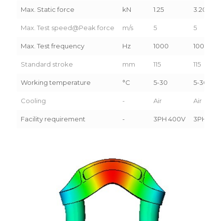
Max. Static force
kN
1.25
3.20
Max. Test speed@Peak force
m/s
5
5
Max. Test frequency
Hz
1000
1000
Standard stroke
mm
115
115
Working temperature
°C
5-30
5-30
Cooling
-
Air
Air
Facility requirement
-
3PH 400V
3PH 40