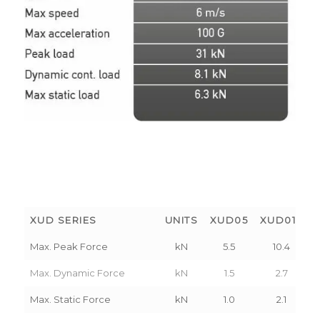
XUD SERIES
UNITS
XUD05
XUD010
Max. Peak Force
kN
5.5
10.4
Max. Dynamic Force
kN
1.5
2.7
Max. Static Force
kN
1.0
2.1