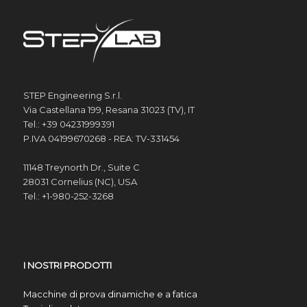
STEP Engineering S.r.l.
Via Castellana 199, Resana 31023 (TV), IT
Tel.: +39 04231999391
P.IVA 04199670268 - REA: TV-331454
11148 Treynorth Dr., Suite C
28031 Cornelius (NC), USA
Tel.: +1-980-252-3268
I NOSTRI PRODOTTI
Macchine di prova dinamiche e a fatica