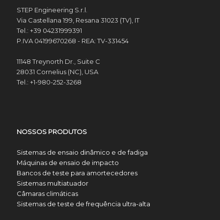
STEP Engineering S.r.l.
Via Castellana 199, Resana 31023 (TV), IT
Tel.: +39 04231999391
P.IVA 04199670268 - REA: TV-331454
11148 Treynorth Dr., Suite C
28031 Cornelius (NC), USA
Tel.: +1-980-252-3268
NOSSOS PRODUTOS
Sistemas de ensaio dinâmico e de fadiga
Máquinas de ensaio de impacto
Bancos de teste para amortecedores
Sistemas multiatuador
Câmaras climáticas
Sistemas de teste de frequência ultra-alta