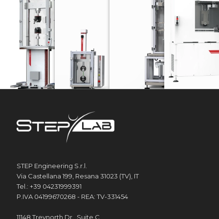
SERIE UD
SERIE EA
SERIE DW
MÁQU
Máquinas de ensayo electrodinámicas
máquinas de ensayo electromecánicas
Torres de caída
STEP Engineering S.r.l.
Via Castellana 199, Resana 31023 (TV), IT
Tel.: +39 04231999391
P.IVA 04199670268 - REA: TV-331454
11148 Treynorth Dr., Suite C