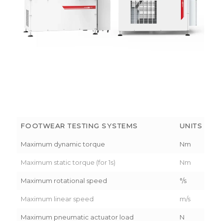
FOOTWEAR TESTING SYSTEMS
UNITS
1 
Maximum dynamic torque
Nm
50
Maximum static torque (for 1s)
Nm
10
Maximum rotational speed
°/s
80
Maximum linear speed
m/s
1.0
Maximum pneumatic actuator load
N
-