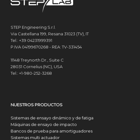
STEP Engineering S.r.l.
Via Castellana 199, Resana 31023 (TV), IT
Tel.: +39 04231999391
P.IVA 04199670268 - REA: TV-331454
11148 Treynorth Dr., Suite C
28031 Cornelius (NC), USA
Tel.: +1-980-252-3268
NUESTROS PRODUCTOS
Sistemas de ensayo dinámico y de fatiga
Máquinas de ensayo de impacto
Bancos de prueba para amortiguadores
Sistemas multi actuador