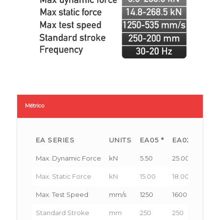
Métrico
EA SERIES
UNITS
EA05 *
EA025
EA0
Max. Dynamic Force
kN
5.50
25.00
50.0
Max. Static Force
kN
15.00
18.00
65.0
Max. Test Speed
mm/s
1250
1600
1400
Standard Stroke
mm
250
250
200-