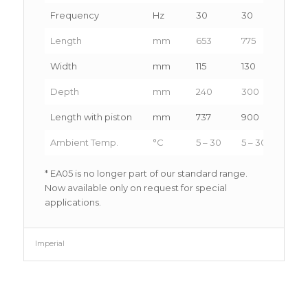
Frequency
Hz
30
30
20
Length
mm
653
775
1100
Width
mm
115
130
185
Depth
mm
240
300
370
Length with piston
mm
737
900
1250
Ambient Temp.
°C
5 – 30
5 – 30
5 – 3
* EA05 is no longer part of our standard range.
Now available only on request for special
applications.
Imperial