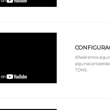
CONFIGURA
Añadiremos algun
algunas propiedad
TDMS.