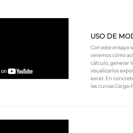
USO DE MO
Con este ensayo 
veremos cómo act
cálculo, generar l
visualizarlos expo
excel. En concret
las curvas Carga-