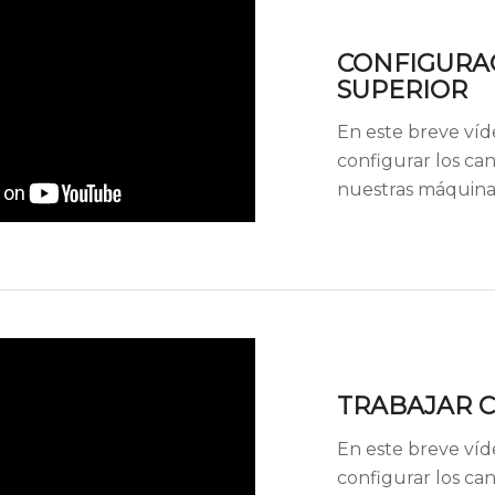
CONFIGURA
SUPERIOR
En este breve ví
configurar los ca
nuestras máquina
TRABAJAR 
En este breve ví
configurar los ca