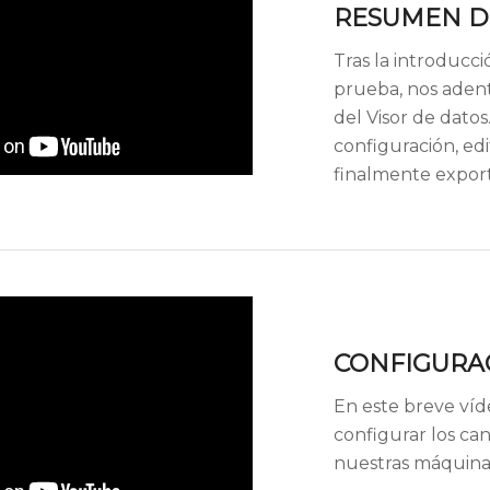
RESUMEN D
Tras la introducci
prueba, nos aden
del Visor de dato
configuración, ed
finalmente expor
CONFIGURA
En este breve ví
configurar los ca
nuestras máquina