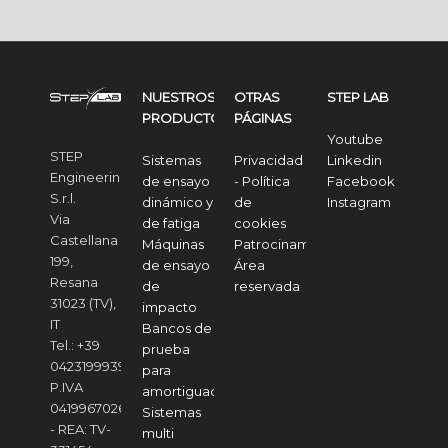
NUESTROS
OTRAS
STEP LAB
PRODUCTOS
PÁGINAS
Youtube
STEP
Sistemas
Privacidad
Linkedin
Engineering
de ensayo
- Política
Facebook
S.r.l.
dinámico y
de
Instagram
Via
de fatiga
cookies
Castellana
Máquinas
Patrocinamos
199,
de ensayo
Área
Resana
de
reservada
31023 (TV),
impacto
IT
Bancos de
Tel.: +39
prueba
04231999391
para
P.IVA
amortiguadores
04199670268
Sistemas
- REA: TV-
multi