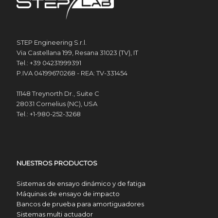
STEP Engineering S.r.l.
Via Castellana 199, Resana 31023 (TV), IT
Tel.: +39 04231999391
P.IVA 04199670268 - REA: TV-331454
11148 Treynorth Dr., Suite C
28031 Cornelius (NC), USA
Tel.: +1-980-252-3268
NUESTROS PRODUCTOS
Sistemas de ensayo dinámico y de fatiga
Máquinas de ensayo de impacto
Bancos de prueba para amortiguadores
Sistemas multi actuador