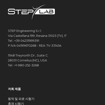
STEP Engineering S.r.l.
Via Castellana 199, Resana 31023 (TV), IT
Tel.: +39 04231999391
P.IVA 04199670268 - REA: TV-331454
11148 Treynorth Dr., Suite C
28031 Cornelius (NC), USA
Tel.: +1-980-252-3268
저희 제품
동적 및 피로 시험기
충격 시험기