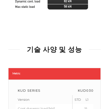
기술 사양 및 성능
Metric
KUD SERIES
KUD030
K
Version
STD
L1
L2
STD
Cont.dynamic load [kN]
15