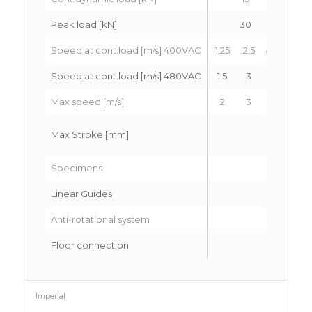
Peak load [kN]
30
Speed at cont.load [m/s] 400VAC
1.25
2.5
4.2
1.25
Speed at cont.load [m/s] 480VAC
1.5
3
5
1.5
Max speed [m/s]
2
3
6
2
Max Stroke [mm]
Specimens
Linear Guides
Anti-rotational system
Floor connection
Rig
Imperial