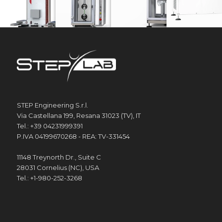
STEP Engineering S.r.l.
Via Castellana 199, Resana 31023 (TV), IT
Tel.: +39 04231999391
P.IVA 04199670268 - REA: TV-331454
11148 Treynorth Dr., Suite C
28031 Cornelius (NC), USA
Tel.: +1-980-252-3268