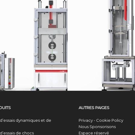
SÉRIE EA
s
Systèmes électromécaniques
DUITS
AUTRES PAIGES
d’essais dynamiques et de
Privacy - Cookie Policy
Nous Sponsorisons
d’essais de chocs
Espace réservé