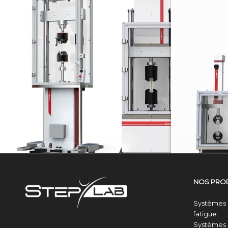
SÉRIE UD
Systèmes électrodynamique
NOS PRO
Systèmes 
fatigue
Systèmes 