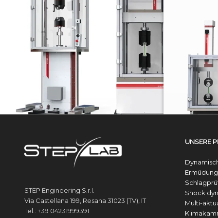
UD SERIE
Electrodynamische prüfsyste
UNSERE 
Dynamisc
Ermüdung
Schlagprü
STEP Engineering S.r.l.
Shock dy
Via Castellana 199, Resana 31023 (TV), IT
Multi-akt
Tel.: +39 04231999391
Klimakam