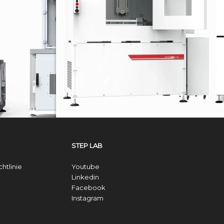
DW SERIE
MASCHINEN ZUR 
Schlagprüfsysteme
STEP LAB
htlinie
Youtube
Linkedin
Facebook
Instagram