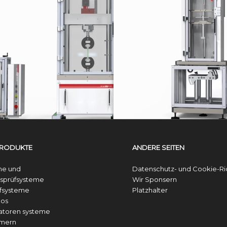
EA SERIE
me
Elektromechanische prüfsysteme
PRODUKTE
ANDERE SEITEN
he und
Datenschutz- und Cookie-Ric
sprüfsysteme
Wir Sponsern
fsysteme
Platzhalter
nos
uatoren systeme
mern