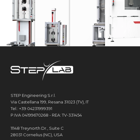
SÉRIE UD
SÉRIE EA
SÉRIE DW
MÁQUINAS
Máquinas de teste eletrodinâmico
máquinas de teste eletromecânico
Torres de peso susp
STEP Engineering S.r.l.
Via Castellana 199, Resana 31023 (TV), IT
Tel.: +39 04231999391
P.IVA 04199670268 - REA: TV-331454
11148 Treynorth Dr., Suite C
28031 Cornelius (NC), USA