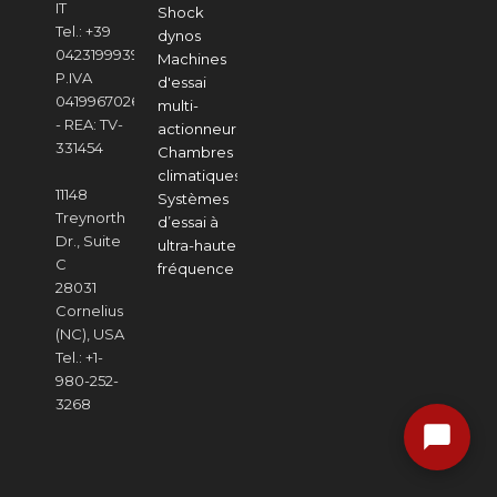
IT
Shock
Tel.: +39
dynos
04231999391
Machines
P.IVA
d'essai
04199670268
multi-
- REA: TV-
actionneurs
331454
Chambres
climatiques
11148
Systèmes
Treynorth
d’essai à
Dr., Suite
ultra-haute
C
fréquence
28031
Cornelius
(NC), USA
Tel.: +1-
980-252-
3268