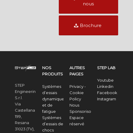
nous
Brochure
NOS
AUTRES
STEP LAB
PRODUITS
PAIGES
Youtube
STEP
Systèmes
Privacy -
Linkedin
Engineering
d’essais
Cookie
Facebook
S.r.l.
dynamiques
Policy
Instagram
Via
et de
Nous
Castellana
fatigue
Sponsorisons
199,
Systèmes
Espace
Resana
d’essais de
réservé
31023 (TV),
chocs