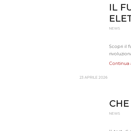
IL F
ELE
NEWS
Scopri il
rivoluzion
Continua 
23 APRILE 2026
CHE 
NEWS