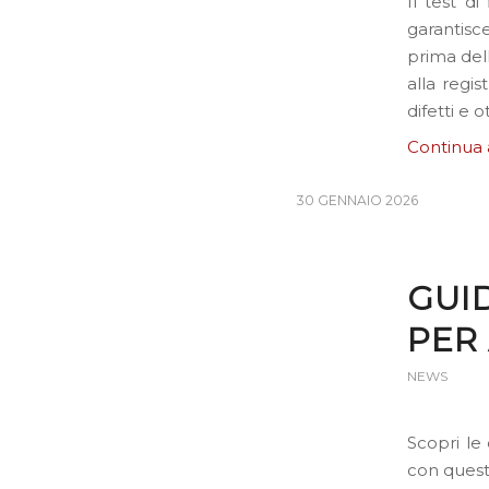
Il test d
garantisc
prima dell
alla regi
difetti e 
Continua 
30 GENNAIO 2026
GUI
PER
NEWS
Scopri le
con quest