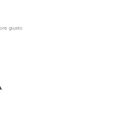
ore giusto
A