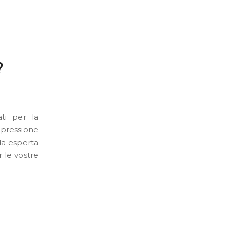
?
ti per la
mpressione
ida esperta
r le vostre