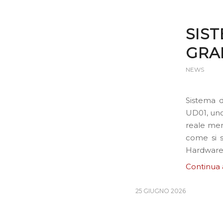
SIST
GRA
NEWS
Sistema d
UD01, uno
reale men
come si s
Hardware
Continua 
25 GIUGNO 2026