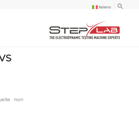
Italiano
VS
uelle non