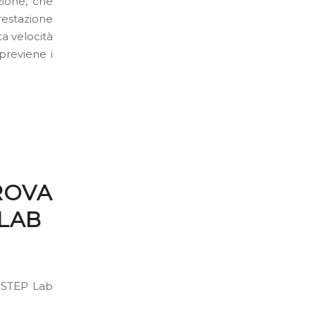
zione, che
restazione
ta velocità
previene i
ROVA
 LAB
i STEP Lab