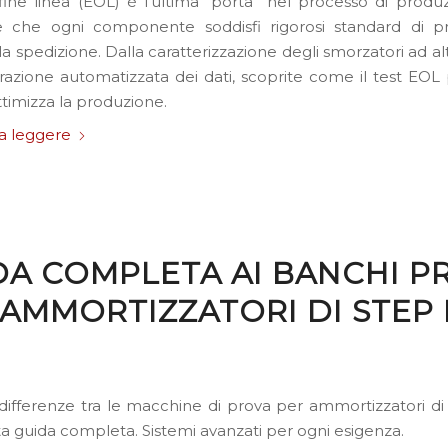
i fine linea (EOL) è l’ultima “porta” nel processo di produ
e che ogni componente soddisfi rigorosi standard di p
a spedizione. Dalla caratterizzazione degli smorzatori ad al
strazione automatizzata dei dati, scoprite come il test EOL 
ottimizza la produzione.
a leggere
DA COMPLETA AI BANCHI P
 AMMORTIZZATORI DI STEP
 differenze tra le macchine di prova per ammortizzatori d
a guida completa. Sistemi avanzati per ogni esigenza.