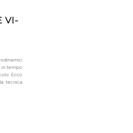
 VI-
rodinamici
i in tempo
colo. Ecco
la tecnica