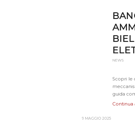
BAN
AMM
BIE
ELE
NEWS
Scopri le 
meccanism
guida com
Continua 
9 MAGGIO 2025