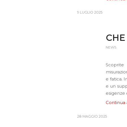
9 LUGLIO 2025
CHE
NEWS
Scoprite
misurazio
e fatica. 
e un suppo
esigenze d
Continua 
28 MAGGIO 2025