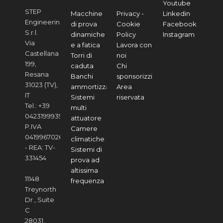
Youtube
STEP
Macchine
Privacy -
Linkedin
Engineering
di prova
Cookie
Facebook
S.r.l.
dinamiche
Policy
Instagram
Via
e a fatica
Lavora con
Castellana
Torri di
noi
199,
caduta
Chi
Resana
Banchi
sponsorizziamo
31023 (TV),
ammortizzatori
Area
IT
Sistemi
riservata
Tel.: +39
multi
04231999391
attuatore
P.IVA
Camere
04199670268
climatiche
- REA: TV-
Sistemi di
331454
prova ad
altissima
11148
frequenza
Treynorth
Dr., Suite
C
28031