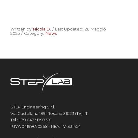
Written by
Nicola D.
/
Last Updated:
28 Maggio
2025
/
Category:
News
STEP Engineering S.r.l.
Via Castellana 199, Resana 31023 (TV), IT
Tel.: +39 04231999391
P.IVA 04199670268 - REA: TV-331454