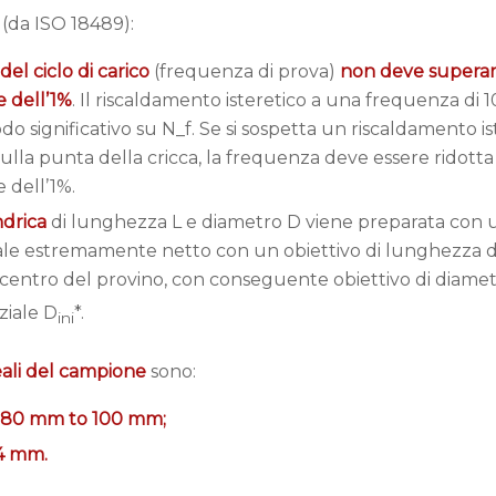
 (da ISO 18489):
el ciclo di carico
(frequenza di prova)
non deve superare
e dell’1%
. Il riscaldamento isteretico a una frequenza di 1
odo significativo su N_f. Se si sospetta un riscaldamento is
sulla punta della cricca, la frequenza deve essere ridotta
 dell’1%.
ndrica
di lunghezza L e diametro D viene preparata con u
ale estremamente netto con un obiettivo di lunghezza de
l centro del provino, con conseguente obiettivo di diamet
ziale D
*.
ini
eali del campione
sono:
 80 mm to 100 mm;
4 mm.