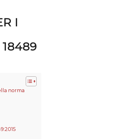
R I
 18489
della norma
89:2015