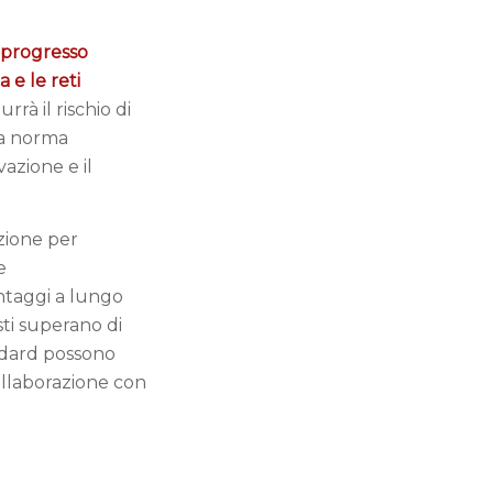
progresso
a e le reti
urrà il rischio di
va norma
azione e il
azione per
e
antaggi a lungo
sti superano di
andard possono
ollaborazione con