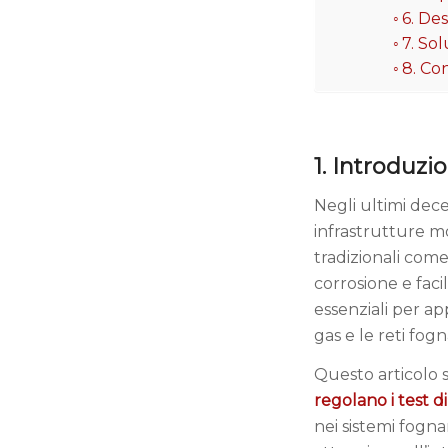
6. Des
7. Sol
8. Co
1. Introduzi
Negli ultimi dece
infrastrutture mo
tradizionali come 
corrosione e facil
essenziali per ap
gas e le reti fogn
Questo articolo 
regolano i test di
nei sistemi fogna