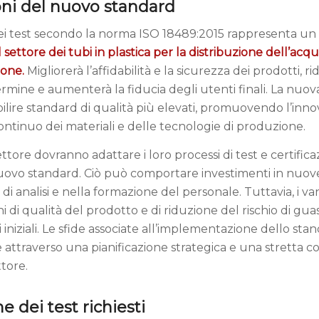
oni del nuovo standard
ei test secondo la norma ISO 18489:2015 rappresenta un
il settore dei tubi in plastica per la distribuzione dell’acqu
ione.
Migliorerà l’affidabilità e la sicurezza dei prodotti, rid
ermine e aumenterà la fiducia degli utenti finali. La nuo
bilire standard di qualità più elevati, promuovendo l’innov
ntinuo dei materiali e delle tecnologie di produzione.
ttore dovranno adattare i loro processi di test e certific
uovo standard. Ciò può comportare investimenti in nuov
i analisi e nella formazione del personale. Tuttavia, i v
i di qualità del prodotto e di riduzione del rischio di gua
i iniziali. Le sfide associate all’implementazione dello st
 attraverso una pianificazione strategica e una stretta c
ttore.
e dei test richiesti