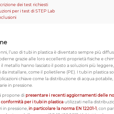
crizione dei test richiesti
uzioni per i test di STEP Lab
nclusioni
one
nni, l’uso di tubi in plastica è diventato sempre più diffu
derne grazie alle loro eccellenti proprietà fisiche e chimi
il metallo hanno lasciato il posto a soluzioni più leggere, 
i da installare, come il polietilene (PE). I tubi in plastica 
plicazioni chiave come la distribuzione di acqua potabile, i
arie in pressione.
si propone di
presentare i recenti aggiornamenti delle n
 conformità per i tubi in plastica
utilizzati nella distribuz
ri in pressione,
in particolare la norma EN 12201-1
, con par