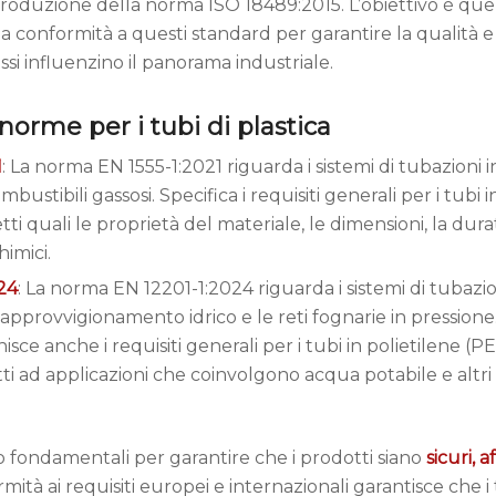
troduzione della norma ISO 18489:2015. L’obiettivo è quel
a conformità a questi standard per garantire la qualità e
si influenzino il panorama industriale.
 norme per i tubi di plastica
1
: La norma EN 1555-1:2021 riguarda i sistemi di tubazioni in
mbustibili gassosi. Specifica i requisiti generali per i tubi i
ti quali le proprietà del materiale, le dimensioni, la dura
himici.
24
: La norma EN 12201-1:2024 riguarda i sistemi di tubazion
 l’approvvigionamento idrico e le reti fognarie in pression
isce anche i requisiti generali per i tubi in polietilene (P
ti ad applicazioni che coinvolgono acqua potabile e altri f
o fondamentali per garantire che i prodotti siano
sicuri, a
mità ai requisiti europei e internazionali garantisce che i 