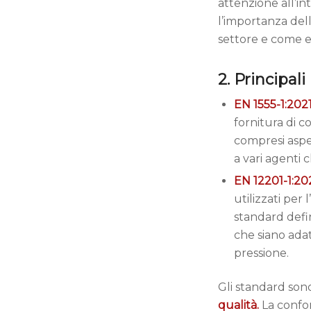
attenzione all’in
l’importanza dell
settore e come es
2. Principali
EN 1555-1:202
fornitura di co
compresi aspet
a vari agenti c
EN 12201-1:20
utilizzati per
standard defin
che siano adat
pressione.
Gli standard son
qualità.
La confor