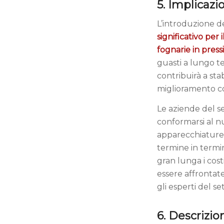
5. Implicazi
L’introduzione d
significativo per 
fognarie in press
guasti a lungo t
contribuirà a sta
miglioramento co
Le aziende del se
conformarsi al n
apparecchiature d
termine in termin
gran lunga i cost
essere affrontate
gli esperti del se
6. Descrizion