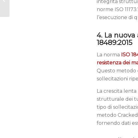
integrità struttu
prove meccaniche
norme ISO 11173:
l’esecuzione di q
4. La nuova 
18489:2015
La norma
ISO 18
resistenza dei mat
Questo metodo è 
sollecitazioni ri
La crescita lent
strutturale dei t
tipo di sollecita
metodo Cracked 
fornendo dati esse