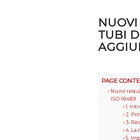
NUOVI 
TUBI D
AGGIU
PAGE CONT
Nuovi requis
ISO 18489
1. In
2. Pri
3. Req
4. La
5. Im