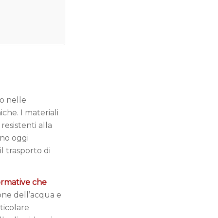
so nelle
che. I materiali
resistenti alla
sono oggi
l trasporto di
ormative che
ione dell’acqua e
ticolare