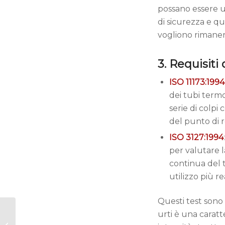
possano essere ut
di sicurezza e qu
vogliono rimaner
3. Requisiti 
ISO 11173:1994
dei tubi termo
serie di colpi
del punto di r
ISO 3127:1994
per valutare 
continua del t
utilizzo più re
Questi test sono 
urti è una carat
UD100: Il futuro delle