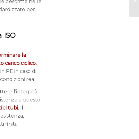
e descritte nelle
dardizzato per
a ISO
rminare la
o carico ciclico.
n PE in caso di
ondizioni reali.
ere l’integrità
sistenza a questo
 dei tubi.
Il
esistenza,
 finiti.