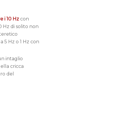
 i 10 Hz
con
0 Hz di solito non
teretico
 a 5 Hz o 1 Hz con
n intaglio
lla cricca
ro del