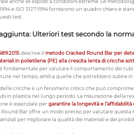
rale anche se esposti a condizioni estreme. Le metodologi
1994 e ISO 3127:1994 forniscono un quadro chiaro e stan
uesti test.
aggiunta: Ulteriori test secondo la norm
489:2015
descrive il
metodo Cracked Round Bar per dete
eriali in polietilene (PE) alla crescita lenta di cricche sott
fondamentale per valutare il comportamento dei tubi i
petute nel tempo, simili a quelle che potrebbero subire in c
a delle cricche è un fenomeno critico che può compromett
ubi in plastica nel lungo periodo. La misurazione della re
zione è essenziale per
garantire la longevità e l’affidabilità
Round Bar offre un modo preciso per valutare questa r
nziali per migliorare la qualità dei materiali e dei prodotti