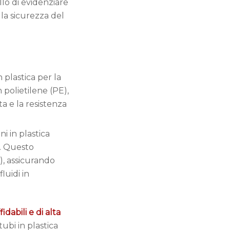
lo di evidenziare
 la sicurezza del
 plastica per la
n polietilene (PE),
ta e la resistenza
i in plastica
e. Questo
E), assicurando
luidi in
ffidabili e di alta
tubi in plastica