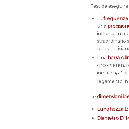
Test da eseguire
La
frequenza d
una
precision
influisce in m
straordinario 
una precisione
Una
barra cili
circonferenzi
iniziale a
* a
ini
legamento ini
Le
dimensioni id
Lunghezza L:
Diametro D: 1