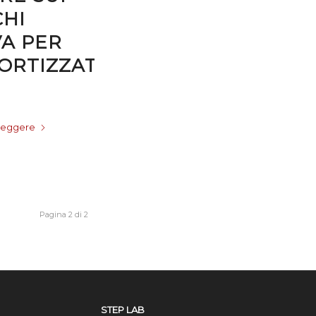
HI
A PER
RTIZZATORI
 leggere
Pagina 2 di 2
STEP LAB