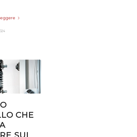
 leggere
024
TO
LO CHE
DA
RE SUI