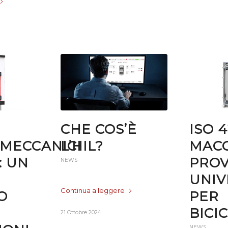
CHE COS’È
ISO 4
MECCANICI
L’HIL?
MACC
: UN
PRO
NEWS
UNIV
Continua a leggere
O
PER
BICI
21 Ottobre 2024
NEWS