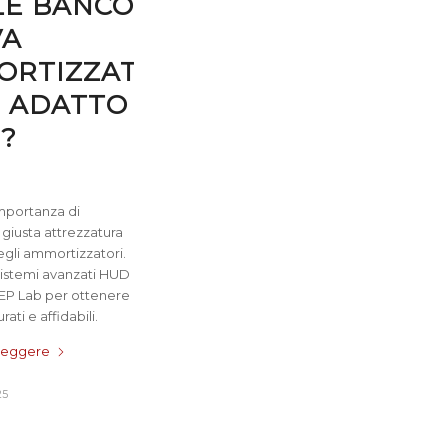
LE BANCO
VA
RTIZZATORI
Ù ADATTO
I?
importanza di
 giusta attrezzatura
degli ammortizzatori.
 sistemi avanzati HUD
EP Lab per ottenere
urati e affidabili.
 leggere
25