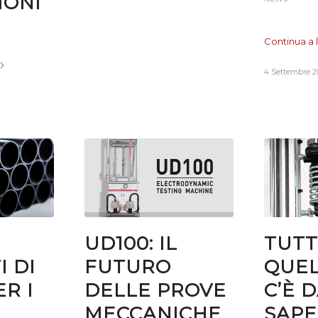
IONI
Continua a
4 Settembre 2
UD100: IL
TUT
I DI
FUTURO
QUEL
R I
DELLE PROVE
C’È 
MECCANICHE
SAPE