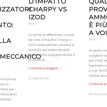
D’IMPATTO
QUA
ZZATORI
CHARPY VS
PRO
IZOD
AMMO
TO:
È PI
NEWS
A VO
Scoprite le differenze cruciali
LLA
tra i test d'impatto Charpy e
NEWS
Izod, essenziali per valutare la
tenacità dei materiali nelle
Scoprite l'
MECCANICO
applicazioni ingegneristiche e
scegliere la
produttive.
per il test 
Esplorate i
Continua a leggere
e LUD di ST
risultati acc
25 Febbraio 2025
anchi prova
Continua a
ari e i
-Yoke per
mortizzatori
30 Gennaio 20
ompleta.