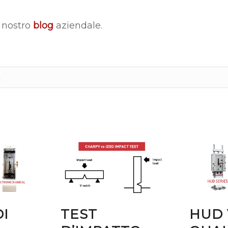
 nostro
blog
aziendale.
I
TEST
HUD 