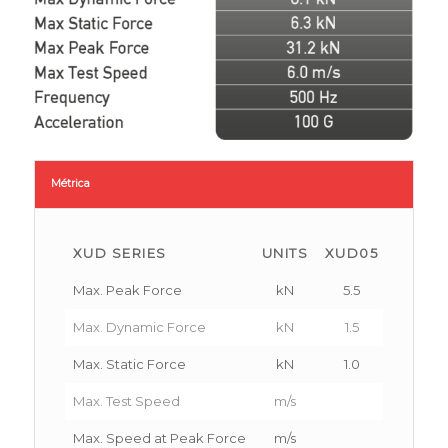
Métrica
XUD SERIES
UNITS
XUD05
XUD01
Max. Peak Force
kN
5.5
10.4
Max. Dynamic Force
kN
1.5
2.7
Max. Static Force
kN
1.0
2.1
Max. Test Speed
m/s
Max. Speed at Peak Force
m/s