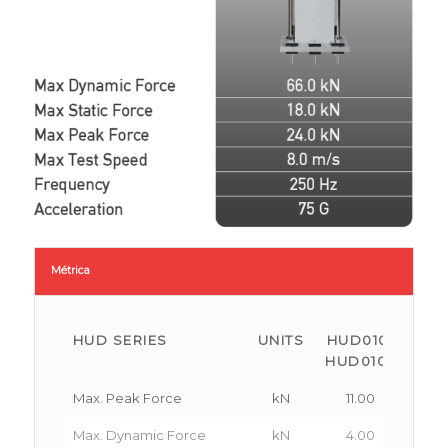
Métrica
HUD SERIES
UNITS
HUD010/
HU
HUD010L
HU
Max. Peak Force
kN
11.00
2
Max. Dynamic Force
kN
4.00