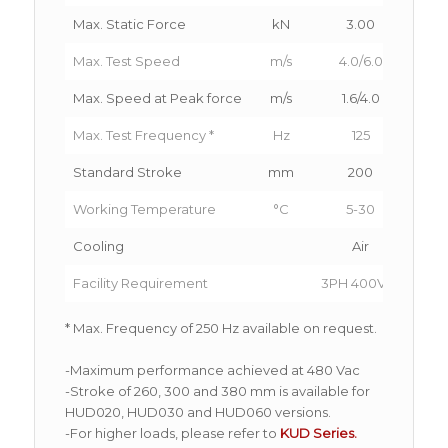
Max. Static Force
kN
3.00
Max. Test Speed
m/s
4.0/6.0
4.
Max. Speed at Peak force
m/s
1.6/4.0
1
Max. Test Frequency *
Hz
125
Standard Stroke
mm
200
Working Temperature
°C
5-30
Cooling
Air
Facility Requirement
3PH 400Vac
3PH
* Max. Frequency of 250 Hz available on request.
-Maximum performance achieved at 480 Vac
-Stroke of 260, 300 and 380 mm is available for
HUD020, HUD030 and HUD060 versions.
-For higher loads, please refer to
KUD Series.