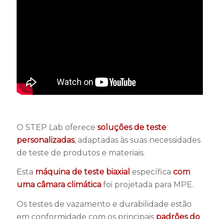
O STEP Lab oferece
soluções de teste
personalizadas
, adaptadas às suas necessidades
de teste de produtos e materiais.
Esta
máquina de teste biaxial
específica
com
uma câmara climática
foi projetada para MPE.
Os testes de vazamento e durabilidade estão
em conformidade com os principais
padrões do