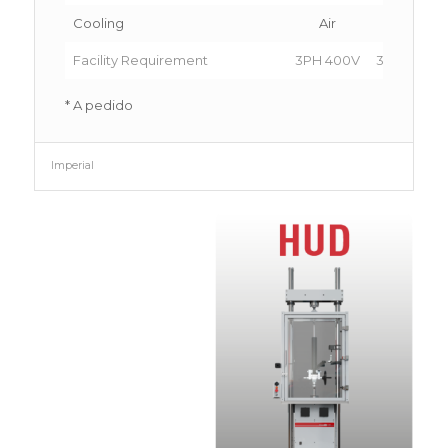
Cooling
Air
Air
Facility Requirement
3PH 400V
3PH 400V
* A pedido
Imperial