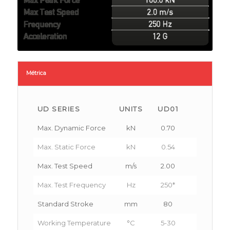
Métrica
UD SERIES
UNITS
UD01
UD02
Max. Dynamic Force
kN
0.70
2.40
Max. Static Force
kN
0.54
1.76
Max. Test Speed
m/s
2.00
2.00
Max. Test Frequency
Hz
250*
250*
Standard Stroke
mm
80
100
Working Temperature
°C
5-30
5-30