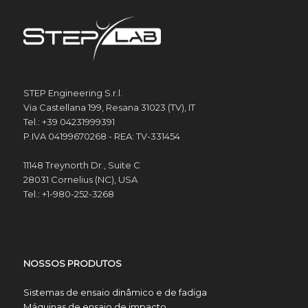
STEP Engineering S.r.l.
Via Castellana 199, Resana 31023 (TV), IT
Tel.: +39 04231999391
P.IVA 04199670268 - REA: TV-331454
11148 Treynorth Dr., Suite C
28031 Cornelius (NC), USA
Tel.: +1-980-252-3268
NOSSOS PRODUTOS
Sistemas de ensaio dinâmico e de fadiga
Máquinas de ensaio de impacto