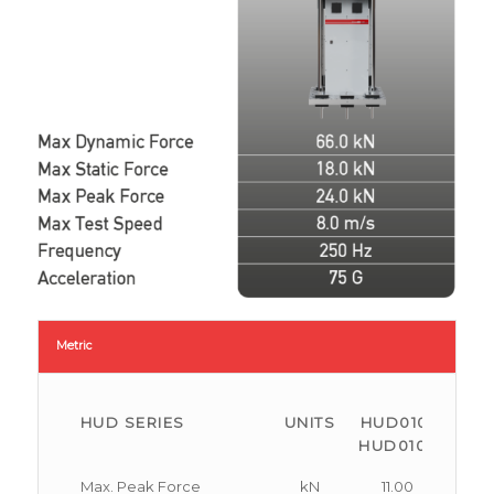
Metric
HUD SERIES
UNITS
HUD010/
HU
HUD010L
HU
Max. Peak Force
kN
11.00
2