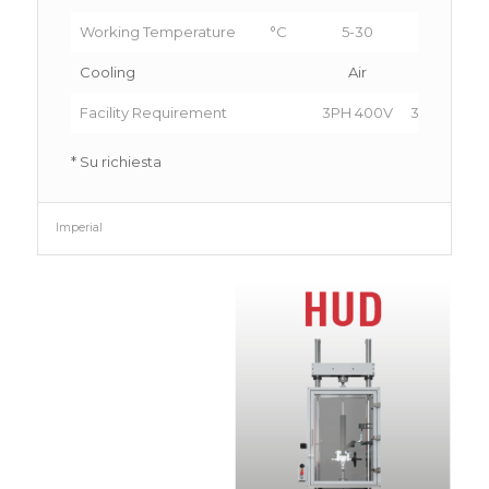
Working Temperature
°C
5-30
5-30
Cooling
Air
Air
Facility Requirement
3PH 400V
3PH 400V
* Su richiesta
Imperial