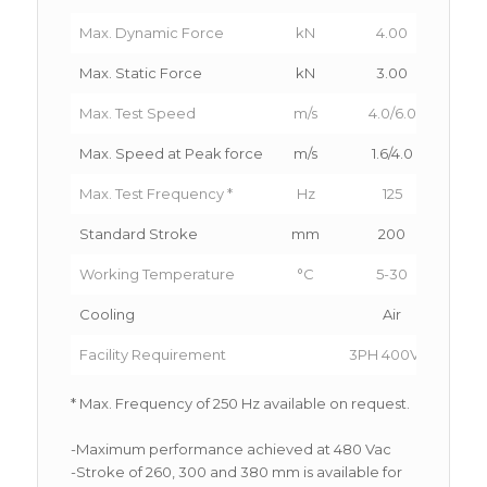
Max. Dynamic Force
kN
4.00
Max. Static Force
kN
3.00
Max. Test Speed
m/s
4.0/6.0
4.
Max. Speed at Peak force
m/s
1.6/4.0
1
Max. Test Frequency *
Hz
125
Standard Stroke
mm
200
Working Temperature
°C
5-30
Cooling
Air
Facility Requirement
3PH 400Vac
3PH
* Max. Frequency of 250 Hz available on request.
-Maximum performance achieved at 480 Vac
-Stroke of 260, 300 and 380 mm is available for