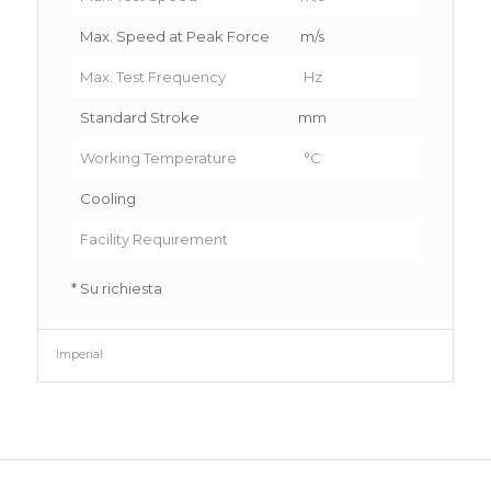
Max. Speed at Peak Force
m/s
Max. Test Frequency
Hz
Standard Stroke
mm
Working Temperature
°C
Cooling
Facility Requirement
3
* Su richiesta
Imperial