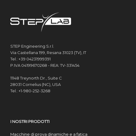
STEP Engineering S.r.l.
Via Castellana 199, Resana 31023 (TV), IT
Tel.: +39 04231999391
P.IVA 04199670268 - REA: TV-331454
11148 Treynorth Dr., Suite C
28031 Cornelius (NC), USA
Tel.: +1-980-252-3268
I NOSTRI PRODOTTI
Macchine di prova dinamiche e a fatica