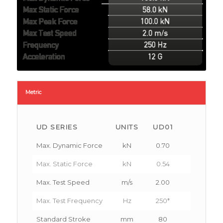
Metric
UD SERIES
UNITS
UD01
UD02
Max. Dynamic Force
kN
0.70
2.40
Max. Static Force
kN
0.54
1.76
Max. Test Speed
m/s
2.00
2.00
Max. Test Frequency
Hz
250*
250*
Standard Stroke
mm
80
100