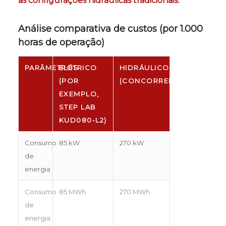
as configurações hidráulicas tradicionais.
Análise comparativa de custos (por 1.000
horas de operação)
PARÂMETROS
ELÉTRICO
HIDRÁULICO
(POR
(CONCORRENTE)
EXEMPLO,
STEP LAB
KUD080-L2)
Consumo
85 kW
270 kW
de
energia
Consumo
85 MWh
270 MWh
de
energia