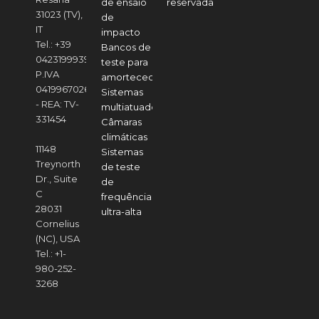
de ensaio
reservada
31023 (TV),
de
IT
impacto
Tel.: +39
Bancos de
04231999391
teste para
P.IVA
amortecedores
04199670268
Sistemas
- REA: TV-
multiatuador
331454
Câmaras
climáticas
11148
Sistemas
Treynorth
de teste
Dr., Suite
de
C
frequência
28031
ultra-alta
Cornelius
(NC), USA
Tel.: +1-
980-252-
3268