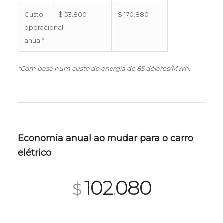
Custo
$ 53.800
$ 170.880
operacional
anual*
*Com base num custo de energia de 85 dólares/MWh.
Economia anual ao mudar para o carro
elétrico
117
080
$
.