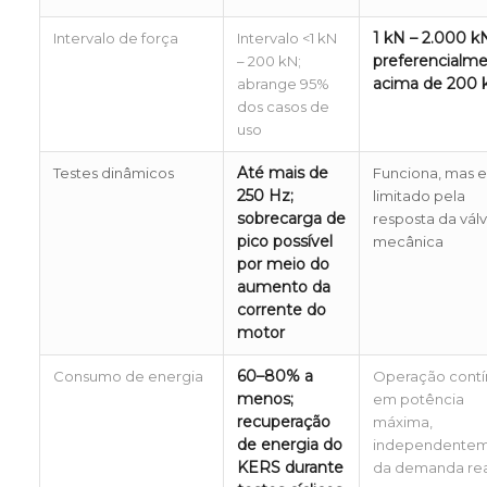
1 kN – 2.000 k
Intervalo de força
Intervalo <1 kN
preferencialm
– 200 kN;
acima de 200 
abrange 95%
dos casos de
uso
Até mais de
Testes dinâmicos
Funciona, mas e
250 Hz;
limitado pela
sobrecarga de
resposta da válv
pico possível
mecânica
por meio do
aumento da
corrente do
motor
60–80% a
Consumo de energia
Operação contí
menos;
em potência
recuperação
máxima,
de energia do
independente
KERS durante
da demanda rea