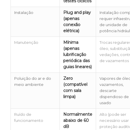
testes cíclicos
Plug and play
Instalação
Instalação comp
(apenas
requer infraestr
conexão
de unidade de
elétrica)
potência hidrául
Mínima
Manutenção
Trocas regulare
(apenas
óleo, substituiç
lubrificação
vedações, cont
periódica das
de vazamentos
guias lineares)
Zero
Poluição do ar e do
Vapores de óleo
(compatível
meio ambiente
vazamentos,
com sala
descarte
limpa)
dispendioso de
usado
Normalmente
Ruído de
Alto (pode ser
abaixo de 60
funcionamento
necessário usar
dB
proteção auditi