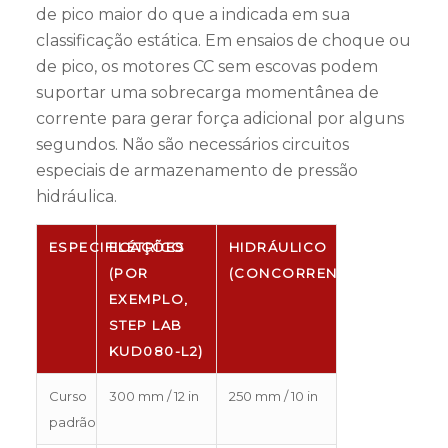
de pico maior do que a indicada em sua
classificação estática. Em ensaios de choque ou
de pico, os motores CC sem escovas podem
suportar uma sobrecarga momentânea de
corrente para gerar força adicional por alguns
segundos. Não são necessários circuitos
especiais de armazenamento de pressão
hidráulica.
ESPECIFICAÇÕES
ELÉTRICO
HIDRÁULICO
(POR
(CONCORRENTE)
EXEMPLO,
STEP LAB
KUD080-L2)
Curso
300 mm / 12 in
250 mm / 10 in
padrão