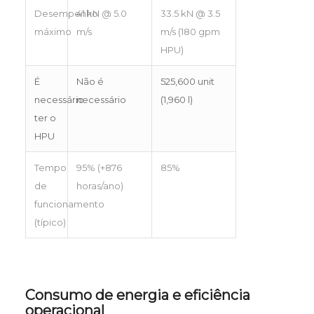
Desempenho
41 kN @ 5.0
33.5 kN @ 3.5
máximo
m/s
m/s (180 gpm
HPU)
É
Não é
525,600 unit
necessário
necessário
(1,960 l)
ter o
HPU
Tempo
95% (+876
85%
de
horas/ano)
funcionamento
(típico)
Consumo de energia e eficiência
operacional