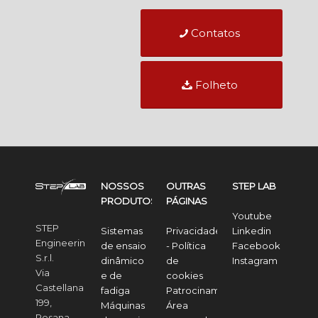
Contatos
Folheto
NOSSOS
OUTRAS
STEP LAB
PRODUTOS
PÁGINAS
Youtube
STEP
Sistemas
Privacidade
Linkedin
Engineering
de ensaio
- Política
Facebook
S.r.l.
dinâmico
de
Instagram
Via
e de
cookies
Castellana
fadiga
Patrocinamos
199,
Máquinas
Área
Resana