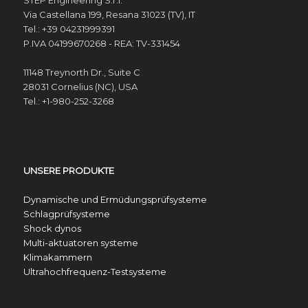
Via Castellana 199, Resana 31023 (TV), IT
Tel.: +39 04231999391
P.IVA 04199670268 - REA: TV-331454
11148 Treynorth Dr., Suite C
28031 Cornelius (NC), USA
Tel.: +1-980-252-3268
UNSERE PRODUKTE
Dynamische und Ermüdungsprüfsysteme
Schlagprüfsysteme
Shock dynos
Multi-aktuatoren systeme
Klimakammern
Ultrahochfrequenz-Testsysteme