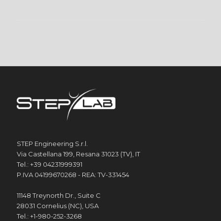
STEP Engineering S.r.l.
Via Castellana 199, Resana 31023 (TV), IT
Tel.: +39 04231999391
P.IVA 04199670268 - REA: TV-331454
11148 Treynorth Dr., Suite C
28031 Cornelius (NC), USA
Tel.: +1-980-252-3268